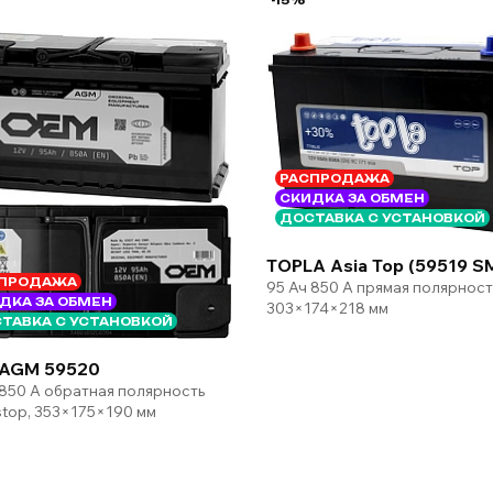
РАСПРОДАЖА
СКИДКА ЗА ОБМЕН
ДОСТАВКА С УСТАНОВКОЙ
TOPLA Asia Top (59519 S
ПРОДАЖА
95 Ач 850 А прямая полярност
ДКА ЗА ОБМЕН
303×174×218 мм
ТАВКА С УСТАНОВКОЙ
AGM 59520
 850 А обратная полярность
-stop, 353×175×190 мм