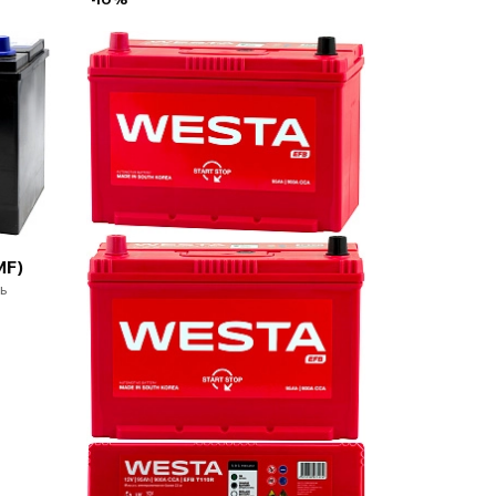
MF)
ь