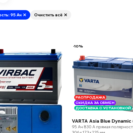
ость: 95 Ач
Очистить всё
-10%
РАСПРОДАЖА
СКИДКА ЗА ОБМЕН
ДОСТАВКА С УСТАНОВКОЙ
VARTA Asia Blue Dynamic 
95 Ач 830 А прямая полярност
306×173×225 мм