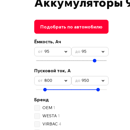
Аккумуляторы 9
Подобрать по автомобилю
Ёмкость, Ач
95
95
Пусковой ток, А
800
950
Бренд
OEM
1
WESTA
1
VIRBAC
4