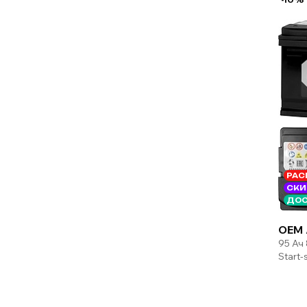
РАС
СКИ
ДОС
OEM 
95 Ач
Start