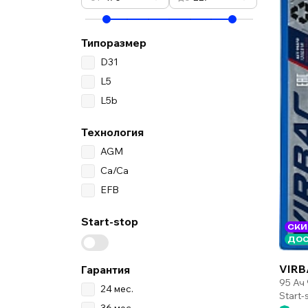
Типоразмер
D31
L5
L5b
Технология
AGM
Ca/Ca
EFB
Start-stop
СКИ
ДОС
VIRB
Гарантия
95 Ач
24 мес.
Start
36 мес.