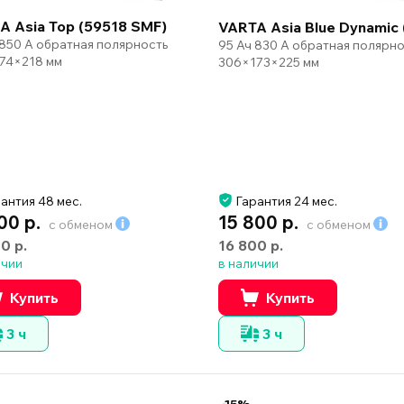
A Asia Top (59518 SMF)
VARTA Asia Blue Dynamic 
 850 А обратная полярность
95 Ач 830 А обратная полярно
74×218 мм
306×173×225 мм
антия 48 мес.
Гарантия 24 мес.
00 р.
15 800 р.
с обменом
с обменом
00 р.
16 800 р.
ичии
в наличии
Купить
Купить
3 ч
3 ч
-15%