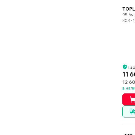
TOPL
95 Ач
303×1
Гар
11 6
12 6
в нал
-10%