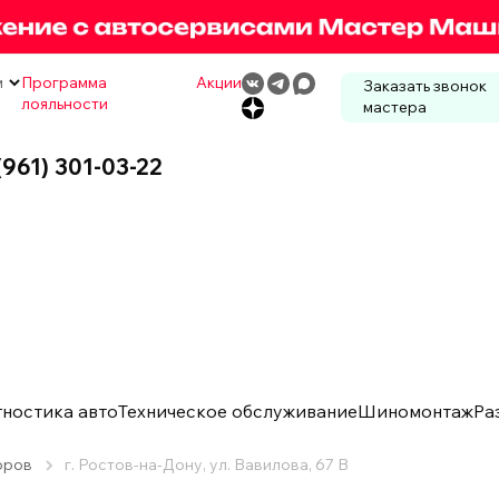
м
Программа
Акции
Заказать звонок
лояльности
мастера
(961) 301-03-22
гностика авто
Техническое обслуживание
Шиномонтаж
Ра
оров
г. Ростов-на-Дону, ул. Вавилова, 67 В