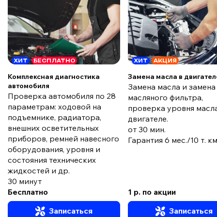
ХИТ
БЕСПЛАТНО
ХИТ
АКЦИЯ
Комплексная диагностика
Замена масла в двигател
автомобиля
Замена масла и замена
Проверка автомобиля по 28
масляного фильтра,
параметрам: ходовой на
проверка уровня масла
подъемнике, радиатора,
двигателе.
внешних осветительных
от 30 мин.
приборов, ремней навесного
Гарантия 6 мес./10 т. к
оборудования, уровня и
состояния технических
жидкостей и др.
30 минут
Бесплатно
1 р. по акции
Записаться
Записаться