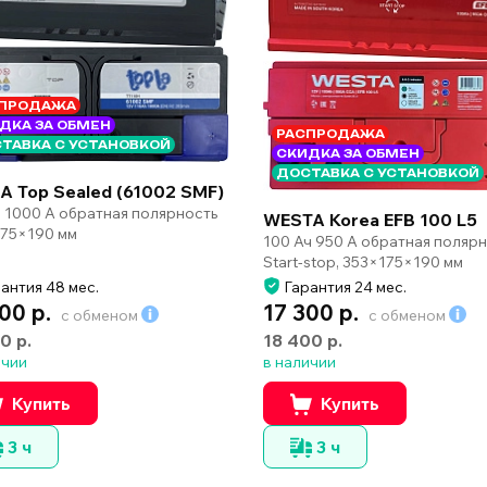
ПРОДАЖА
ДКА ЗА ОБМЕН
РАСПРОДАЖА
ТАВКА С УСТАНОВКОЙ
СКИДКА ЗА ОБМЕН
ДОСТАВКА С УСТАНОВКОЙ
A Top Sealed (61002 SMF)
ч 1000 А обратная полярность
WESTA Korea EFB 100 L5
75×190 мм
100 Ач 950 А обратная поляр
Start-stop, 353×175×190 мм
антия 48 мес.
Гарантия 24 мес.
00 р.
17 300 р.
с обменом
с обменом
0 р.
18 400 р.
ичии
в наличии
Купить
Купить
3 ч
3 ч