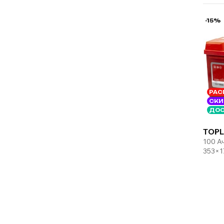
-15%
РАС
СКИ
ДОС
TOPL
100 А
353×1