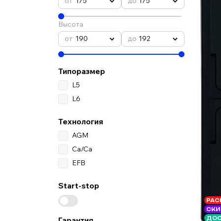
175
175
Высота
190
192
Типоразмер
L5
L6
Технология
AGM
Ca/Ca
EFB
Start-stop
РАС
СКИ
Гарантия
ДОС