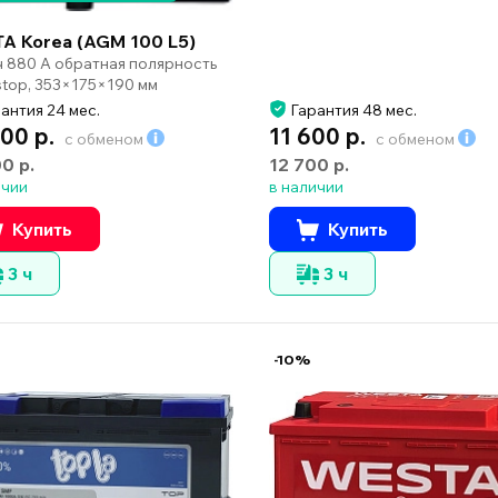
A Korea (AGM 100 L5)
ч 880 А обратная полярность
-stop, 353×175×190 мм
антия 24 мес.
Гарантия 48 мес.
000 р.
11 600 р.
с обменом
с обменом
00 р.
12 700 р.
ичии
в наличии
Купить
Купить
3 ч
3 ч
-10%