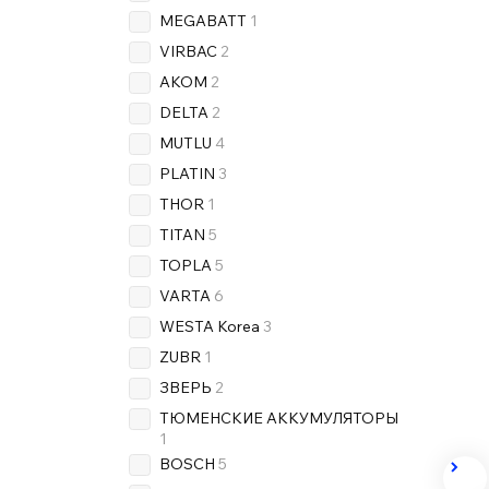
MEGABATT
1
VIRBAC
2
AKOM
2
DELTA
2
MUTLU
4
PLATIN
3
THOR
1
TITAN
5
TOPLA
5
VARTA
6
WESTA Korea
3
ZUBR
1
ЗВЕРЬ
2
ТЮМЕНСКИЕ АККУМУЛЯТОРЫ
1
BOSCH
5