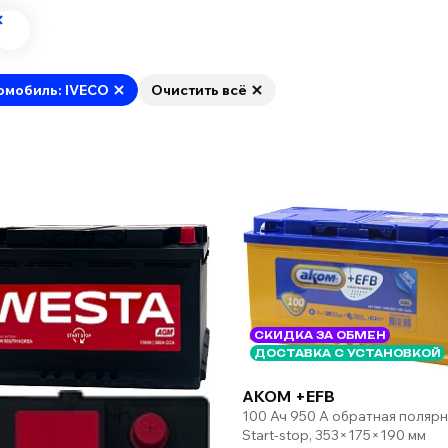
омобиль: IVECO
Очистить всё
СКИДКА ЗА ОБМЕН
ДОСТАВКА С УСТАНОВКОЙ
AKOM +EFB
100 Ач 950 А обратная поляр
Start-stop, 353×175×190 мм