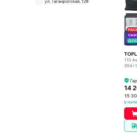
ул. Таганрогская, 128
РАС
СКИ
ДОС
TOPL
110 А
394×1
Гар
14 2
15 30
в нал