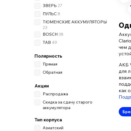
ЗВЕРЬ
27
ПУЛЬС
8
ТЮМЕНСКИЕ АККУМУЛЯТОРЫ
Оди
23
Акку
BOSCH
38
Clar
TAB
49
чем 
усто
Полярность
Прямая
АКБ 
для 
Обратная
взаи
подд
Акции
как 
Распродажа
Подр
Скидка за сдачу старого
аккумулятора
Бре
Тип корпуса
Азиатский