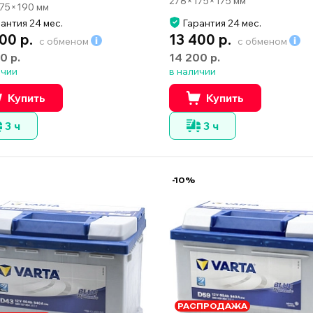
278×175×175 мм
75×190 мм
антия 24 мес.
Гарантия 24 мес.
00 р.
13 400 р.
с обменом
с обменом
0 р.
14 200 р.
ичии
в наличии
Купить
Купить
3 ч
3 ч
-10%
РАСПРОДАЖА