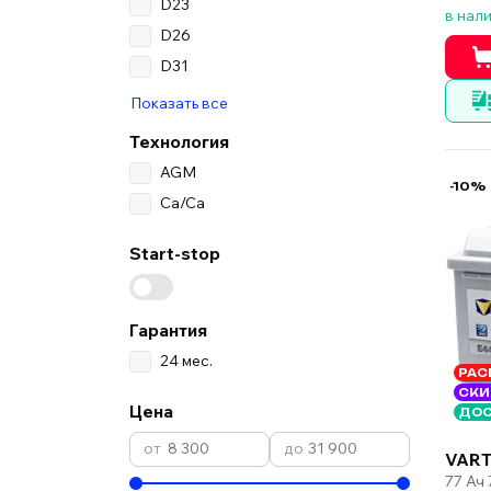
D23
в нал
D26
D31
Показать все
Технология
AGM
-10%
Ca/Ca
Start-stop
Гарантия
24 мес.
РАС
СКИ
Цена
ДОС
VART
77 Ач