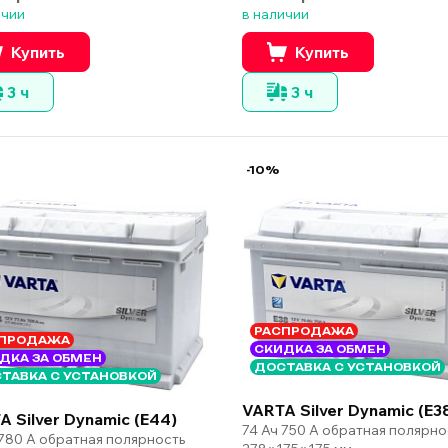
ичии
в наличии
Купить
Купить
3 ч
3 ч
-10%
РАСПРОДАЖА
ПРОДАЖА
СКИДКА ЗА ОБМЕН
ДКА ЗА ОБМЕН
ДОСТАВКА С УСТАНОВКОЙ
ТАВКА С УСТАНОВКОЙ
VARTA Silver Dynamic (E3
A Silver Dynamic (E44)
74 Ач 750 А обратная полярно
 780 А обратная полярность