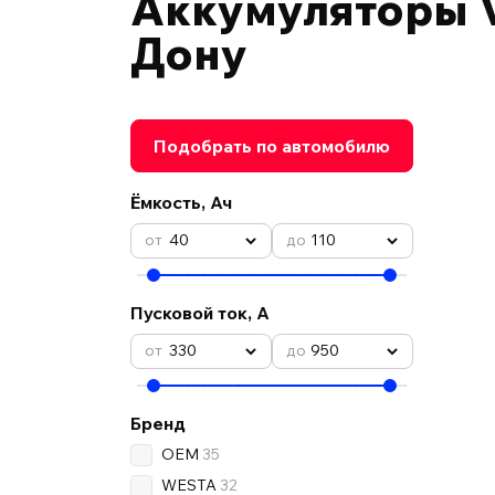
Аккумуляторы V
Дону
Подобрать по автомобилю
Ёмкость, Ач
40
110
Пусковой ток, А
330
950
Бренд
OEM
35
WESTA
32