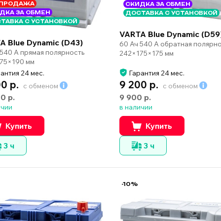
ПРОДАЖА
СКИДКА ЗА ОБМЕН
ДКА ЗА ОБМЕН
ДОСТАВКА С УСТАНОВКОЙ
ТАВКА С УСТАНОВКОЙ
VARTA Blue Dynamic (D59
A Blue Dynamic (D43)
60 Ач 540 А обратная полярн
 540 А прямая полярность
242×175×175 мм
75×190 мм
антия 24 мес.
Гарантия 24 мес.
00 р.
9 200 р.
с обменом
с обменом
00 р.
9 900 р.
ичии
в наличии
Купить
Купить
3 ч
3 ч
-10%