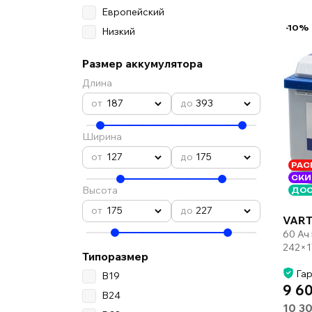
Европейский
-10%
Низкий
Размер аккумулятора
Длина
187
393
Ширина
127
175
РАС
СКИ
Высота
ДОС
175
227
VART
60 Ач
242×1
Типоразмер
Гар
B19
9 6
B24
10 3