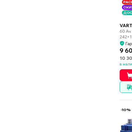
РАС
СКИ
ДОС
VART
60 Ач
242×1
Гар
9 6
10 3
в нал
-10%