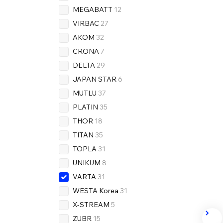
MEGABATT
12
VIRBAC
27
AKOM
32
CRONA
7
DELTA
29
JAPAN STAR
6
MUTLU
37
PLATIN
35
THOR
18
TITAN
35
TOPLA
31
UNIKUM
8
VARTA
31
WESTA Korea
31
X-STREAM
5
ZUBR
15