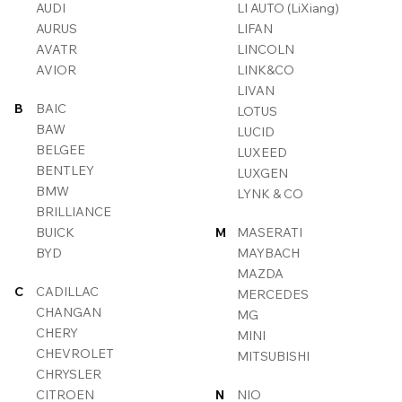
AUDI
LI AUTO (LiXiang)
AURUS
LIFAN
AVATR
LINCOLN
AVIOR
LINK&CO
LIVAN
B
BAIC
LOTUS
BAW
LUCID
BELGEE
LUXEED
BENTLEY
LUXGEN
BMW
LYNK & CO
BRILLIANCE
BUICK
M
MASERATI
BYD
MAYBACH
MAZDA
C
CADILLAC
MERCEDES
CHANGAN
MG
CHERY
MINI
CHEVROLET
MITSUBISHI
CHRYSLER
CITROEN
N
NIO