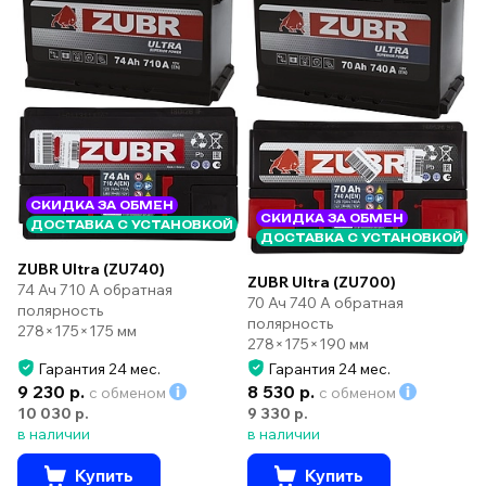
СКИДКА ЗА ОБМЕН
СКИДКА ЗА ОБМЕН
ДОСТАВКА С УСТАНОВКОЙ
ДОСТАВКА С УСТАНОВКОЙ
ZUBR Ultra (ZU740)
ZUBR Ultra (ZU700)
74 Ач 710 А обратная
70 Ач 740 А обратная
полярность
полярность
278×175×175 мм
278×175×190 мм
Гарантия 24 мес.
Гарантия 24 мес.
9 230 р.
8 530 р.
с обменом
с обменом
10 030 р.
9 330 р.
в наличии
в наличии
Купить
Купить