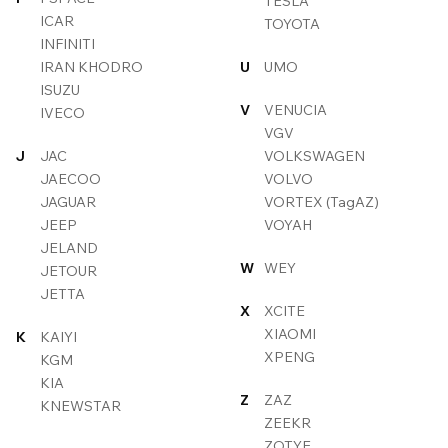
TESLA
ICAR
TOYOTA
INFINITI
IRAN KHODRO
U
UMO
ISUZU
V
VENUCIA
IVECO
VGV
J
JAC
VOLKSWAGEN
JAECOO
VOLVO
JAGUAR
VORTEX (TagAZ)
JEEP
VOYAH
JELAND
W
WEY
JETOUR
JETTA
X
XCITE
XIAOMI
K
KAIYI
XPENG
KGM
KIA
Z
ZAZ
KNEWSTAR
ZEEKR
ZOTYE