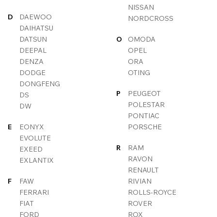
NISSAN
D
DAEWOO
NORDCROSS
DAIHATSU
DATSUN
O
OMODA
DEEPAL
OPEL
DENZA
ORA
DODGE
OTING
DONGFENG
P
PEUGEOT
DS
POLESTAR
DW
PONTIAC
E
EONYX
PORSCHE
EVOLUTE
R
RAM
EXEED
RAVON
EXLANTIX
RENAULT
F
FAW
RIVIAN
FERRARI
ROLLS-ROYCE
FIAT
ROVER
FORD
ROX