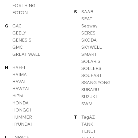
FORTHING
S
SAAB
FOTON
SEAT
G
GAC
Segway
GEELY
SERES
GENESIS
SKODA
GMC
SKYWELL
GREAT WALL
SMART
SOLARIS
H
HAFEI
SOLLERS
HAIMA
SOUEAST
HAVAL
SSANG YONG
HAWTAI
SUBARU
HiPhi
SUZUKI
HONDA
SWM
HONGQI
HUMMER
T
TagAZ
HYUNDAI
TANK
TENET
I
I-SPACE