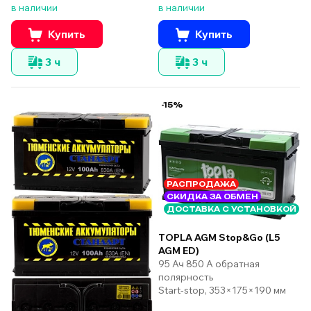
в наличии
в наличии
Купить
Купить
3 ч
3 ч
-15%
РАСПРОДАЖА
СКИДКА ЗА ОБМЕН
ДОСТАВКА С УСТАНОВКОЙ
TOPLA AGM Stop&Go (L5
AGM ED)
95 Ач 850 А обратная
полярность
Start-stop, 353×175×190 мм