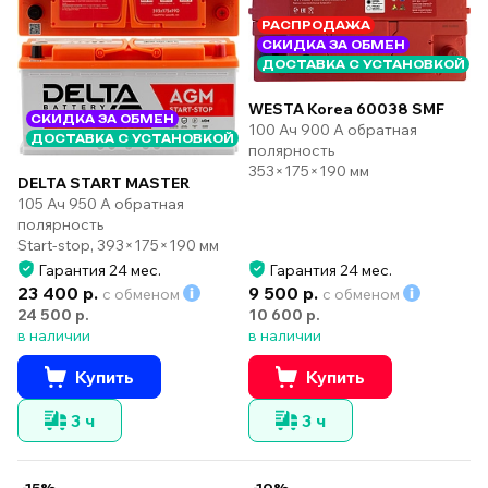
РАСПРОДАЖА
СКИДКА ЗА ОБМЕН
ДОСТАВКА С УСТАНОВКОЙ
WESTA Korea 60038 SMF
СКИДКА ЗА ОБМЕН
100 Ач 900 А обратная
ДОСТАВКА С УСТАНОВКОЙ
полярность
353×175×190 мм
DELTA START MASTER
105 Ач 950 А обратная
полярность
Start-stop, 393×175×190 мм
Гарантия 24 мес.
Гарантия 24 мес.
23 400 р.
9 500 р.
с обменом
с обменом
24 500 р.
10 600 р.
в наличии
в наличии
Купить
Купить
3 ч
3 ч
-15%
-10%