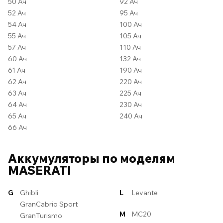
50 Ач
92 Ач
52 Ач
95 Ач
54 Ач
100 Ач
55 Ач
105 Ач
57 Ач
110 Ач
60 Ач
132 Ач
61 Ач
190 Ач
62 Ач
220 Ач
63 Ач
225 Ач
64 Ач
230 Ач
65 Ач
240 Ач
66 Ач
Аккумуляторы по моделям
MASERATI
G
Ghibli
L
Levante
GranCabrio Sport
M
MC20
GranTurismo