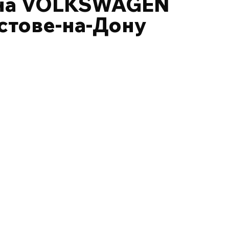
 на VOLKSWAGEN
остове-на-Дону