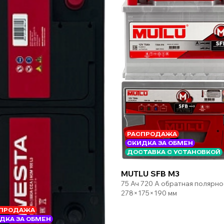
РАСПРОДАЖА
СКИДКА ЗА ОБМЕН
ДОСТАВКА С УСТАНОВКОЙ
MUTLU SFB M3
75 Ач 720 А обратная полярно
278×175×190 мм
ПРОДАЖА
ДКА ЗА ОБМЕН