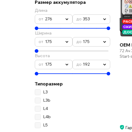
Размер аккумулятора
Длина
276
353
РАС
СКИ
Ширина
ДОС
175
175
OEM 
72 Ач
Высота
Start
175
192
Типоразмер
L3
L3b
L4
L4b
L5
Гар