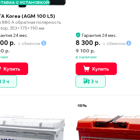
ТАВКА С УСТАНОВКОЙ
A Korea (AGM 100 L5)
ч 880 А обратная полярность
-stop, 353×175×190 мм
антия 24 мес.
Гарантия 24 мес.
000 р.
8 300 р.
с обменом
с обменом
00 р.
9 100 р.
ичии
в наличии
Купить
Купить
3 ч
3 ч
-15%