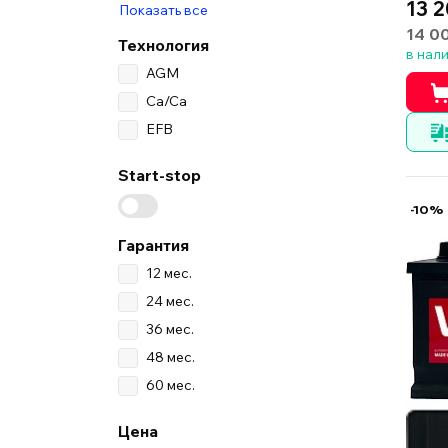
13 2
Показать все
14 0
Технология
в нал
AGM
Ca/Ca
EFB
Start-stop
-10%
Гарантия
12 мес.
24 мес.
36 мес.
48 мес.
60 мес.
Цена