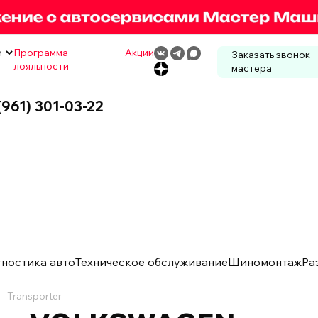
м
Программа
Акции
Заказать звонок
лояльности
мастера
(961) 301-03-22
гностика авто
Техническое обслуживание
Шиномонтаж
Ра
Transporter