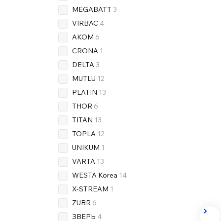
MEGABATT
3
VIRBAC
4
AKOM
6
CRONA
1
DELTA
3
MUTLU
12
PLATIN
13
THOR
6
TITAN
13
TOPLA
12
UNIKUM
1
VARTA
13
WESTA Korea
14
X-STREAM
1
ZUBR
6
ЗВЕРЬ
4