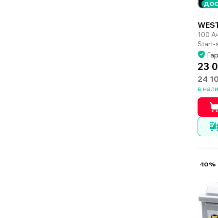
ДОС
WEST
100 А
Start
Гар
23 
24 1
в нал
-10%