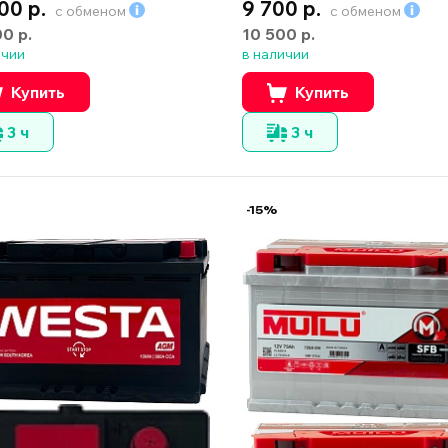
00 р.
9 700 р.
с обменом
с обменом
00 р.
10 500 р.
ичии
в наличии
Купить
Купить
3 ч
3 ч
-15%