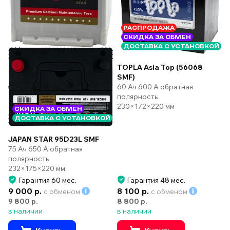
РАСПРОДАЖА
СКИДКА ЗА ОБМЕН
ДОСТАВКА С УСТАНОВКОЙ
TOPLA Asia Top (56068
SMF)
60 Ач 600 А обратная
полярность
230×172×220 мм
СКИДКА ЗА ОБМЕН
ДОСТАВКА С УСТАНОВКОЙ
JAPAN STAR 95D23L SMF
75 Ач 650 А обратная
полярность
232×175×220 мм
Гарантия 60 мес.
Гарантия 48 мес.
9 000 р.
8 100 р.
с обменом
с обменом
9 800 р.
8 800 р.
в наличии
в наличии