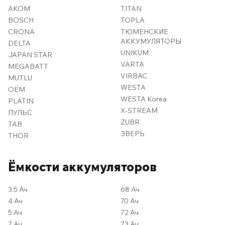
AKOM
TITAN
BOSCH
TOPLA
CRONA
ТЮМЕНСКИЕ
АККУМУЛЯТОРЫ
DELTA
UNIKUM
JAPAN STAR
VARTA
MEGABATT
VIRBAC
MUTLU
WESTA
OEM
WESTA Korea
PLATIN
X-STREAM
ПУЛЬС
ZUBR
TAB
ЗВЕРЬ
THOR
Ёмкости аккумуляторов
3.5 Ач
68 Ач
4 Ач
70 Ач
5 Ач
72 Ач
7 Ач
73 Ач