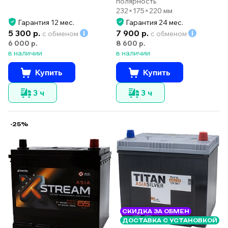
полярность
232×175×220 мм
Гарантия 12 мес.
Гарантия 24 мес.
5 300 р.
7 900 р.
с обменом
с обменом
6 000 р.
8 600 р.
в наличии
в наличии
Купить
Купить
3 ч
3 ч
-25%
СКИДКА ЗА ОБМЕН
ДОСТАВКА С УСТАНОВКОЙ