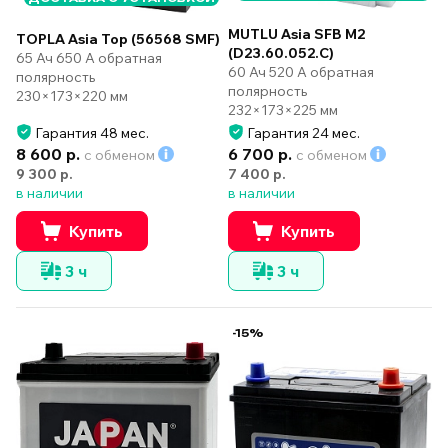
MUTLU Asia SFB M2
TOPLA Asia Top (56568 SMF)
(D23.60.052.C)
65 Ач 650 А обратная
60 Ач 520 А обратная
полярность
полярность
230×173×220 мм
232×173×225 мм
Гарантия 48 мес.
Гарантия 24 мес.
8 600 р.
6 700 р.
с обменом
с обменом
9 300 р.
7 400 р.
в наличии
в наличии
Купить
Купить
3 ч
3 ч
-15%