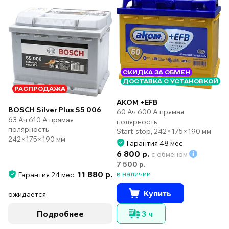
СКИДКА ЗА ОБМЕН
ДОСТАВКА С УСТАНОВКОЙ
РАСПРОДАЖА
AKOM +EFB
BOSCH Silver Plus S5 006
60 Ач 600 А прямая
63 Ач 610 А прямая
полярность
полярность
Start-stop, 242×175×190 мм
242×175×190 мм
Гарантия 48 мес.
6 800 р.
с обменом
7 500 р.
11 880 р.
в наличии
Гарантия 24 мес.
Купить
ожидается
Подробнее
3 ч