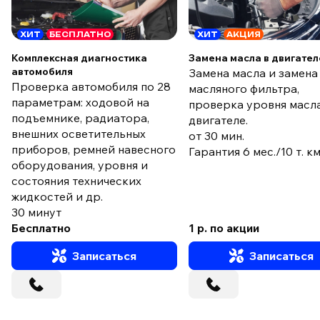
ХИТ
БЕСПЛАТНО
ХИТ
АКЦИЯ
Комплексная диагностика
Замена масла в двигател
автомобиля
Замена масла и замена
Проверка автомобиля по 28
масляного фильтра,
параметрам: ходовой на
проверка уровня масла
подъемнике, радиатора,
двигателе.
внешних осветительных
от 30 мин.
приборов, ремней навесного
Гарантия 6 мес./10 т. к
оборудования, уровня и
состояния технических
жидкостей и др.
30 минут
Бесплатно
1 р. по акции
Записаться
Записаться