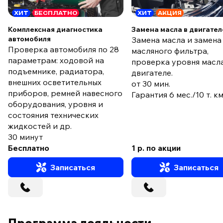
ХИТ
БЕСПЛАТНО
ХИТ
АКЦИЯ
Комплексная диагностика
Замена масла в двигател
автомобиля
Замена масла и замена
Проверка автомобиля по 28
масляного фильтра,
параметрам: ходовой на
проверка уровня масла
подъемнике, радиатора,
двигателе.
внешних осветительных
от 30 мин.
приборов, ремней навесного
Гарантия 6 мес./10 т. к
оборудования, уровня и
состояния технических
жидкостей и др.
30 минут
Бесплатно
1 р. по акции
Записаться
Записаться
Программа лояльности