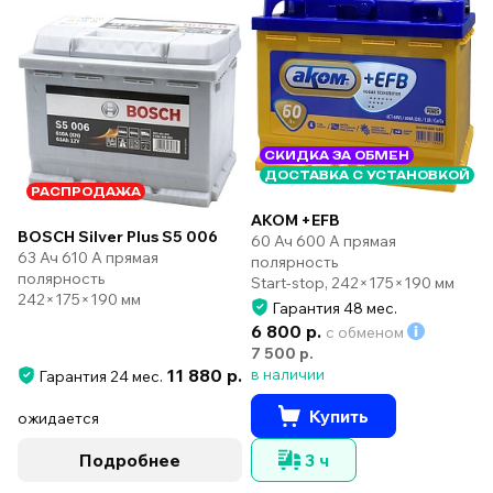
СКИДКА ЗА ОБМЕН
ДОСТАВКА С УСТАНОВКОЙ
РАСПРОДАЖА
AKOM +EFB
BOSCH Silver Plus S5 006
60 Ач 600 А прямая
63 Ач 610 А прямая
полярность
полярность
Start-stop, 242×175×190 мм
242×175×190 мм
Гарантия 48 мес.
6 800 р.
с обменом
7 500 р.
11 880 р.
в наличии
Гарантия 24 мес.
Купить
ожидается
Подробнее
3 ч