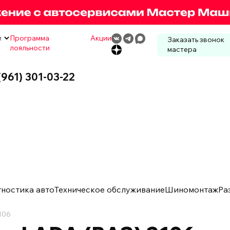
м
Программа
Акции
Заказать звонок
лояльности
мастера
(961) 301-03-22
гностика авто
Техническое обслуживание
Шиномонтаж
Ра
106