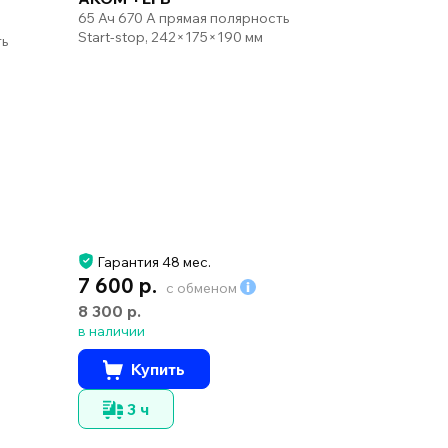
65 Ач 670 А прямая полярность
Start-stop, 242×175×190 мм
ть
Гарантия 48 мес.
7 600 р.
с обменом
8 300 р.
в наличии
Купить
3 ч