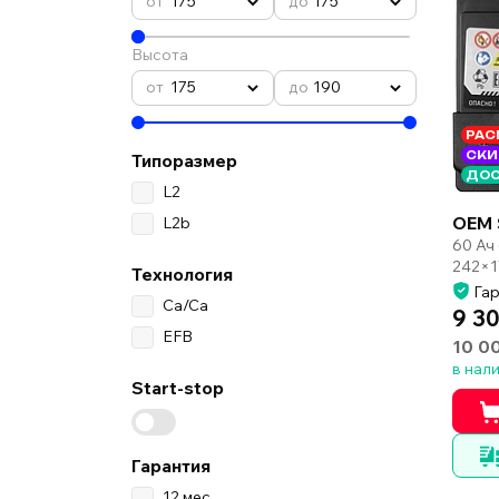
175
175
Высота
175
190
РАС
СКИ
Типоразмер
ДОС
L2
OEM 
L2b
60 Ач
242×1
Технология
Гар
Ca/Ca
9 30
EFB
10 0
в нал
Start-stop
Гарантия
12 мес.