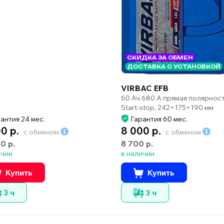
СКИДКА ЗА ОБМЕН
ДОСТАВКА С УСТАНОВКОЙ
VIRBAC EFB
60 Ач 680 А прямая полярнос
Start-stop, 242×175×190 мм
антия 24 мес.
Гарантия 60 мес.
00 р.
8 000 р.
с обменом
с обменом
00 р.
8 700 р.
ичии
в наличии
Купить
Купить
3 ч
3 ч