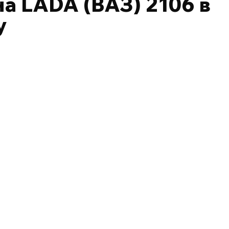
а LADA (ВАЗ) 2106 в
у