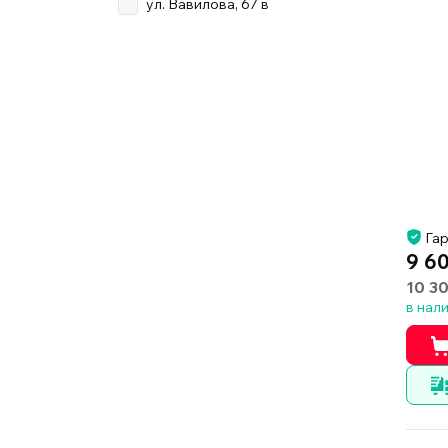
ул. Вавилова, 67 в
Гар
9 6
10 3
в нал