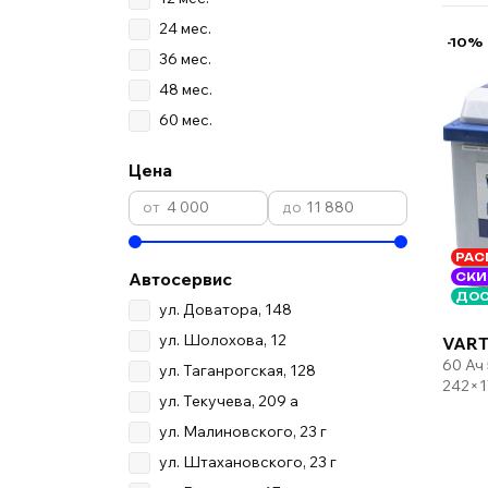
24 мес.
-10%
36 мес.
48 мес.
60 мес.
Цена
РАС
Автосервис
СКИ
ДОС
ул. Доватора, 148
ул. Шолохова, 12
VART
60 Ач
ул. Таганрогская, 128
242×1
ул. Текучева, 209 а
ул. Малиновского, 23 г
ул. Штахановского, 23 г