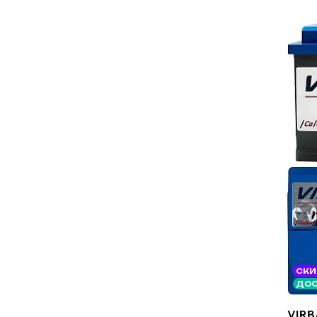
СКИ
ДОС
VIRB