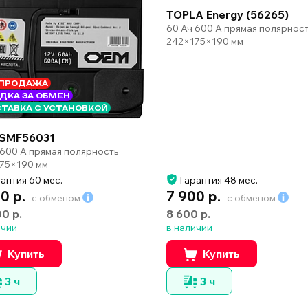
TOPLA Energy (56265)
60 Ач 600 А прямая полярнос
242×175×190 мм
ПРОДАЖА
ДКА ЗА ОБМЕН
ТАВКА С УСТАНОВКОЙ
SMF56031
 600 А прямая полярность
75×190 мм
антия 60 мес.
Гарантия 48 мес.
0 р.
7 900 р.
с обменом
с обменом
00 р.
8 600 р.
ичии
в наличии
Купить
Купить
3 ч
3 ч