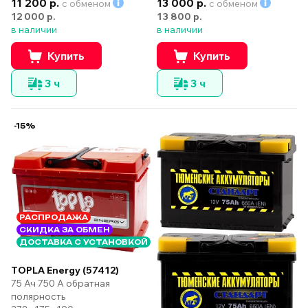
11 200 р.
13 000 р.
с обменом
с обменом
12 000 р.
13 800 р.
в наличии
в наличии
Купить
Купить
3 ч
3 ч
-15%
РАСПРОДАЖА
СКИДКА ЗА ОБМЕН
ДОСТАВКА С УСТАНОВКОЙ
TOPLA Energy (57412)
75 Ач 750 А обратная
полярность