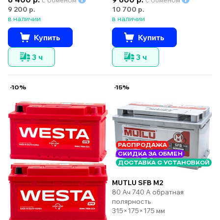
9 200 р.
10 700 р.
в наличии
в наличии
Купить
Купить
3 ч
3 ч
-10%
-15%
РАСПРОДАЖА
СКИДКА ЗА ОБМЕН
ДОСТАВКА С УСТАНОВКОЙ
MUTLU SFB M2
80 Ач 740 А обратная
полярность
315×175×175 мм