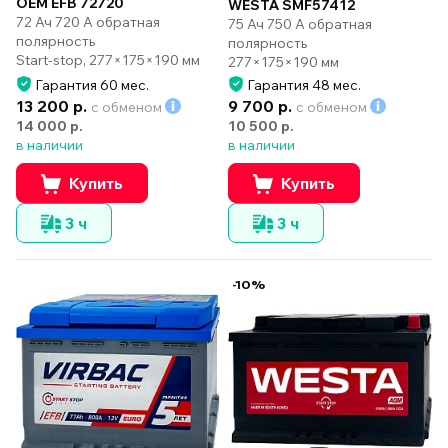
OEM EFB 72720
WESTA SMF57412
72 Ач 720 А обратная
75 Ач 750 А обратная
полярность
полярность
Start-stop, 277×175×190 мм
277×175×190 мм
Гарантия 60 мес.
Гарантия 48 мес.
13 200 р.
9 700 р.
с обменом
с обменом
14 000 р.
10 500 р.
в наличии
в наличии
Купить
Купить
3 ч
3 ч
-10%