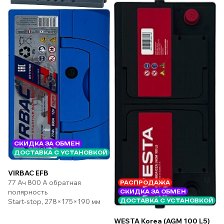
СКИДКА ЗА ОБМЕН
ДОСТАВКА С УСТАНОВКОЙ
VIRBAC EFB
77 Ач 800 А обратная
РАСПРОДАЖА
полярность
СКИДКА ЗА ОБМЕН
Start-stop, 278×175×190 мм
ДОСТАВКА С УСТАНОВКОЙ
WESTA Korea (AGM 100 L5)