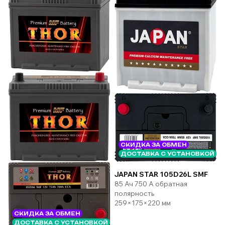
СКИДКА ЗА ОБМЕН
ДОСТАВКА С УСТАНОВКОЙ
JAPAN STAR 105D26L SMF
85 Ач 750 А обратная
полярность
259×175×220 мм
СКИДКА ЗА ОБМЕН
ДОСТАВКА С УСТАНОВКОЙ