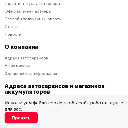
Гарантия на услуги и товары
Официальные партнёры
Способы получения и оплаты
Статьи
Новости
О компании
Адреса автосервисов
Наша миссия
Юридическая информация
Адреса автосервисов и магазинов
аккумуляторов
Используем
файлы cookie
, чтобы сайт работал лучше
ул. Доватора, 148
для вас.
ул. Вавилова, 67 в
Настроить
Принять
ул. Малиновского, 23 г
Минимальные
ул. Текучева, 209 А