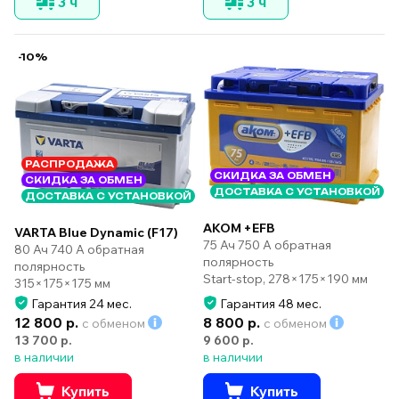
3 ч
3 ч
-10%
РАСПРОДАЖА
СКИДКА ЗА ОБМЕН
СКИДКА ЗА ОБМЕН
ДОСТАВКА С УСТАНОВКОЙ
ДОСТАВКА С УСТАНОВКОЙ
AKOM +EFB
VARTA Blue Dynamic (F17)
75 Ач 750 А обратная
80 Ач 740 А обратная
полярность
полярность
Start-stop, 278×175×190 мм
315×175×175 мм
Гарантия 24 мес.
Гарантия 48 мес.
12 800 р.
8 800 р.
с обменом
с обменом
13 700 р.
9 600 р.
в наличии
в наличии
Купить
Купить