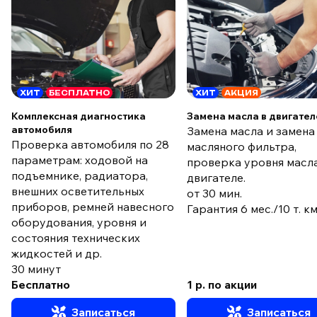
ХИТ
БЕСПЛАТНО
ХИТ
АКЦИЯ
Комплексная диагностика
Замена масла в двигател
автомобиля
Замена масла и замена
Проверка автомобиля по 28
масляного фильтра,
параметрам: ходовой на
проверка уровня масла
подъемнике, радиатора,
двигателе.
внешних осветительных
от 30 мин.
приборов, ремней навесного
Гарантия 6 мес./10 т. к
оборудования, уровня и
состояния технических
жидкостей и др.
30 минут
Бесплатно
1 р. по акции
Записаться
Записаться