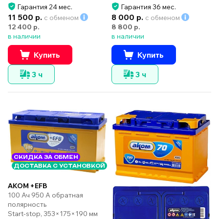
Гарантия 24 мес.
Гарантия 36 мес.
11 500 р.
8 000 р.
с обменом
с обменом
12 400 р.
8 800 р.
в наличии
в наличии
Купить
Купить
3 ч
3 ч
СКИДКА ЗА ОБМЕН
ДОСТАВКА С УСТАНОВКОЙ
AKOM +EFB
100 Ач 950 А обратная
полярность
Start-stop, 353×175×190 мм