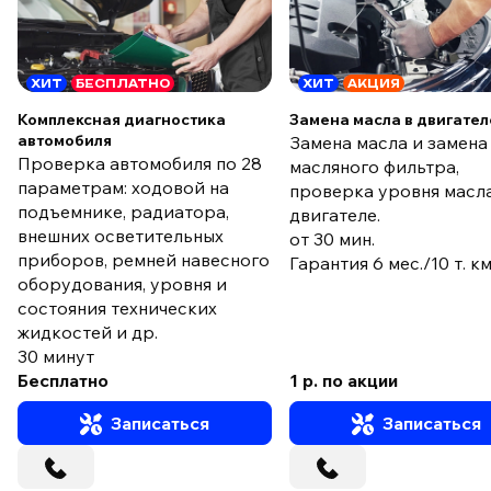
ХИТ
БЕСПЛАТНО
ХИТ
АКЦИЯ
Комплексная диагностика
Замена масла в двигател
автомобиля
Замена масла и замена
Проверка автомобиля по 28
масляного фильтра,
параметрам: ходовой на
проверка уровня масла
подъемнике, радиатора,
двигателе.
внешних осветительных
от 30 мин.
приборов, ремней навесного
Гарантия 6 мес./10 т. к
оборудования, уровня и
состояния технических
жидкостей и др.
30 минут
Бесплатно
1 р. по акции
Записаться
Записаться