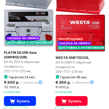
СКИДКА ЗА ОБМЕН
РАСПРОДАЖА
ДОСТАВКА С УСТАНОВКОЙ
СКИДКА ЗА ОБМЕН
ДОСТАВКА С УСТАНОВКОЙ
PLATIN SILVER Asia
(SMF85D23R)
WESTA SMF75D23L
65 Ач 700 А обратная
60 Ач 580 А обратная
полярность
полярность
232×173×225 мм
230×172×225 мм
Гарантия 24 мес.
Гарантия 48 мес.
9 600 р.
8 300 р.
с обменом
с обменом
10 300 р.
9 000 р.
в наличии
в наличии
Купить
Купить