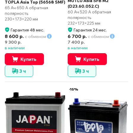
MUTLU Asia SFB M2
TOPLA Asia Top (56568 SMF)
(D23.60.052.C)
65 Ач 650 А обратная
60 Ач 520 А обратная
полярность
полярность
230×173×220 мм
232×173×225 мм
Гарантия 48 мес.
Гарантия 24 мес.
8 600 р.
6 700 р.
с обменом
с обменом
9 300 р.
7 400 р.
в наличии
в наличии
Купить
Купить
3 ч
3 ч
-15%