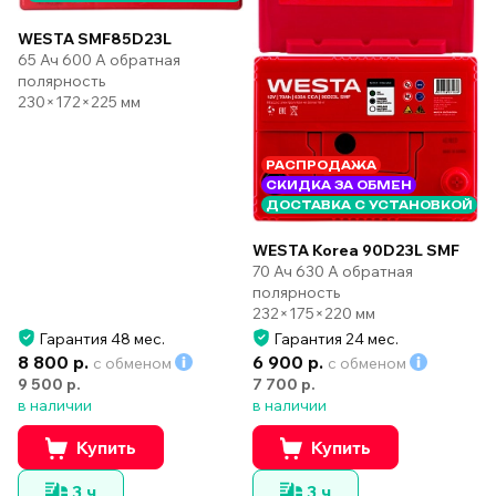
WESTA SMF85D23L
65 Ач 600 А обратная
полярность
230×172×225 мм
РАСПРОДАЖА
СКИДКА ЗА ОБМЕН
ДОСТАВКА С УСТАНОВКОЙ
WESTA Korea 90D23L SMF
70 Ач 630 А обратная
полярность
232×175×220 мм
Гарантия 48 мес.
Гарантия 24 мес.
8 800 р.
6 900 р.
с обменом
с обменом
9 500 р.
7 700 р.
в наличии
в наличии
Купить
Купить
3 ч
3 ч