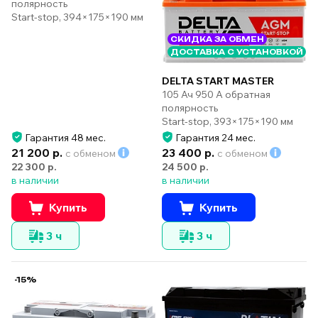
полярность
Start-stop, 394×175×190 мм
СКИДКА ЗА ОБМЕН
ДОСТАВКА С УСТАНОВКОЙ
DELTA START MASTER
105 Ач 950 А обратная
полярность
Start-stop, 393×175×190 мм
Гарантия 48 мес.
Гарантия 24 мес.
21 200 р.
23 400 р.
с обменом
с обменом
22 300 р.
24 500 р.
в наличии
в наличии
Купить
Купить
3 ч
3 ч
-15%