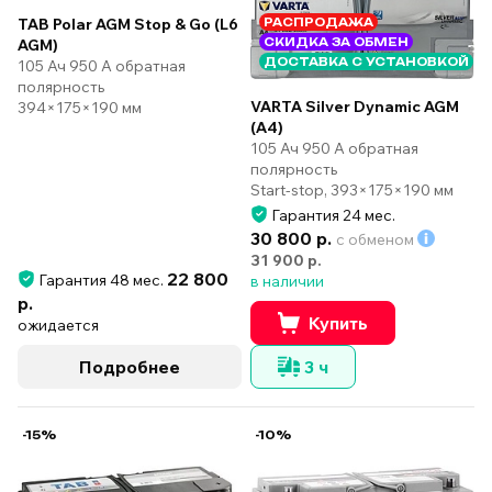
TAB Polar AGM Stop & Go (L6
РАСПРОДАЖА
СКИДКА ЗА ОБМЕН
AGM)
ДОСТАВКА С УСТАНОВКОЙ
105 Ач 950 А обратная
полярность
VARTA Silver Dynamic AGM
394×175×190 мм
(А4)
105 Ач 950 А обратная
полярность
Start-stop, 393×175×190 мм
Гарантия 24 мес.
30 800 р.
с обменом
31 900 р.
22 800
Гарантия 48 мес.
в наличии
р.
Купить
ожидается
Подробнее
3 ч
-15%
-10%