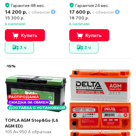
Гарантия 48 мес.
Гарантия 24 мес.
14 200 р.
17 600 р.
с обменом
с обменом
15 300 р.
18 700 р.
в наличии
в наличии
Купить
Купить
3 ч
3 ч
-15%
РАСПРОДАЖА
СКИДКА ЗА ОБМЕН
ДОСТАВКА С УСТАНОВКОЙ
TOPLA AGM Stop&Go (L6
AGM ED)
105 Ач 950 А обратная