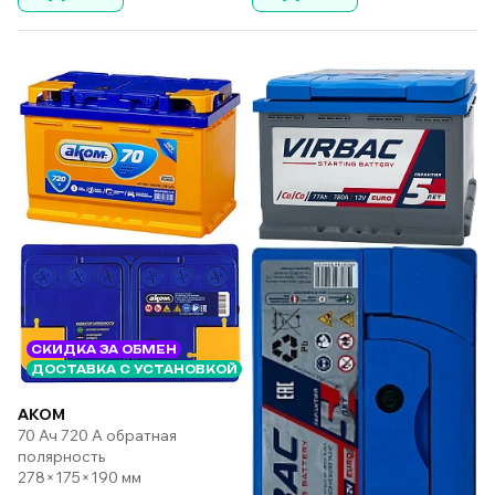
СКИДКА ЗА ОБМЕН
ДОСТАВКА С УСТАНОВКОЙ
AKOM
70 Ач 720 А обратная
полярность
278×175×190 мм