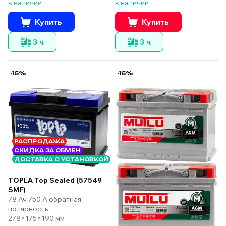
в наличии
в наличии
Купить
Купить
3 ч
3 ч
-15%
-15%
РАСПРОДАЖА
СКИДКА ЗА ОБМЕН
ДОСТАВКА С УСТАНОВКОЙ
TOPLA Top Sealed (57549
SMF)
78 Ач 750 А обратная
полярность
278×175×190 мм