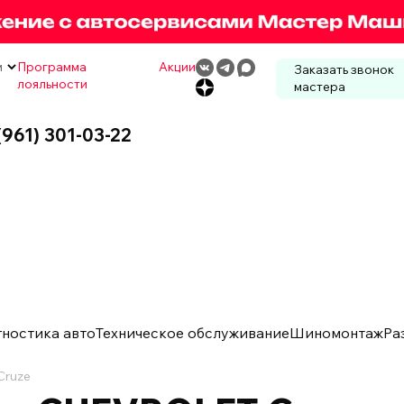
м
Программа
Акции
Заказать звонок
лояльности
мастера
(961) 301-03-22
гностика авто
Техническое обслуживание
Шиномонтаж
Ра
Cruze