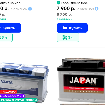
антия 36 мес.
Гарантия 36 мес.
0 р.
7 900 р.
с обменом
с обменом
0 р.
8 700 р.
ичии
в наличии
Купить
Купить
3 ч
3 ч
ПРОДАЖА
ДКА ЗА ОБМЕН
ТАВКА С УСТАНОВКОЙ