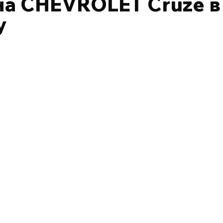
а CHEVROLET Cruze в
у