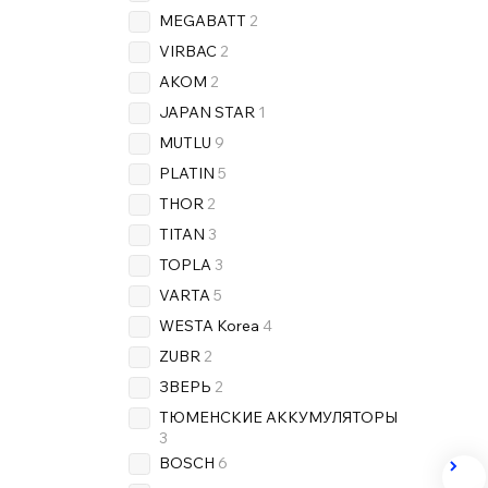
MEGABATT
2
VIRBAC
2
AKOM
2
JAPAN STAR
1
MUTLU
9
PLATIN
5
THOR
2
TITAN
3
TOPLA
3
VARTA
5
WESTA Korea
4
ZUBR
2
ЗВЕРЬ
2
ТЮМЕНСКИЕ АККУМУЛЯТОРЫ
3
BOSCH
6