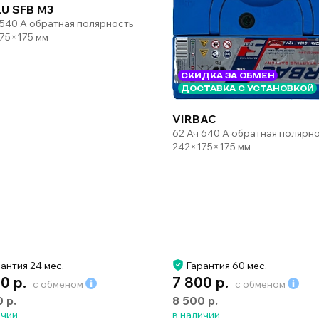
U SFB M3
 540 А обратная полярность
75×175 мм
СКИДКА ЗА ОБМЕН
ДОСТАВКА С УСТАНОВКОЙ
VIRBAC
62 Ач 640 А обратная полярн
242×175×175 мм
антия 24 мес.
Гарантия 60 мес.
0 р.
7 800 р.
с обменом
с обменом
0 р.
8 500 р.
ичии
в наличии