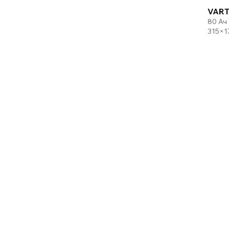
VART
80 Ач
315×1