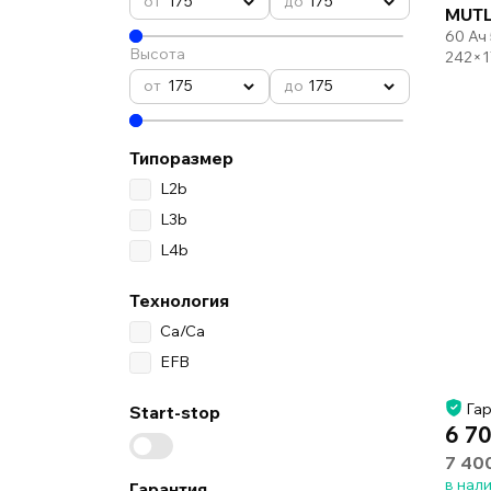
175
175
MUTL
60 Ач
Высота
242×1
175
175
Типоразмер
L2b
L3b
L4b
Технология
Ca/Ca
EFB
Гар
Start-stop
6 70
7 40
в нал
Гарантия