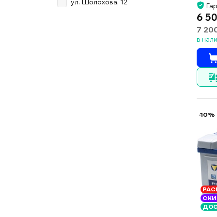
ул. Шолохова, 12
Гар
6 50
7 20
в нал
-10%
РАС
СКИ
ДОС