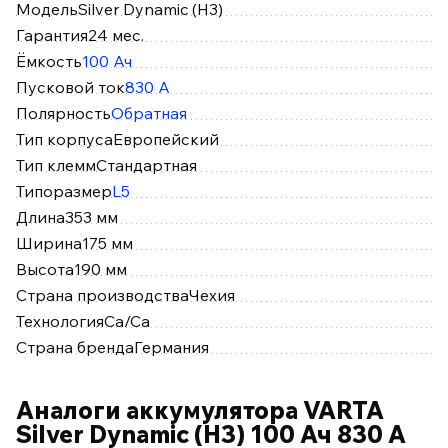
Модель
Silver Dynamic (H3)
Гарантия
24 мес.
Ёмкость
100 Ач
Пусковой ток
830 А
Полярность
Обратная
Тип корпуса
Европейский
Тип клемм
Стандартная
Типоразмер
L5
Длина
353 мм
Ширина
175 мм
Высота
190 мм
Страна производства
Чехия
Технология
Ca/Ca
Страна бренда
Германия
Аналоги аккумулятора VARTA
Silver Dynamic (H3) 100 Ач 830 А