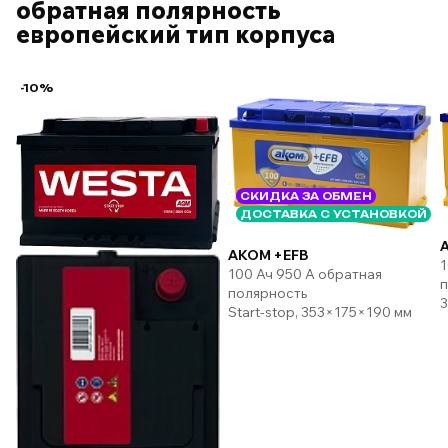
обратная полярность
европейский тип корпуса
-10%
СКИДКА ЗА ОБМЕН
ДОСТАВКА С УСТАНОВКОЙ
AKOM +EFB
1
100 Ач 950 А обратная
п
полярность
3
Start-stop, 353×175×190 мм