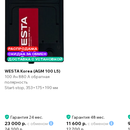
РАСПРОДАЖА
СКИДКА ЗА ОБМЕН
ДОСТАВКА С УСТАНОВКОЙ
WESTA Korea (AGM 100 L5)
100 Ач 880 А обратная
полярность
Start-stop, 353×175×190 мм
Гарантия 24 мес.
Гарантия 48 мес.
23 000 р.
11 600 р.
с обменом
с обменом
24 100 р.
12 700 р.
1