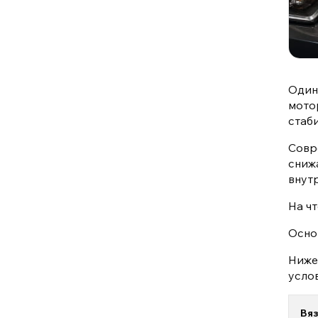
Один
мото
стаб
Совр
сниж
внут
На ч
Осно
Ниже
усло
Вяз