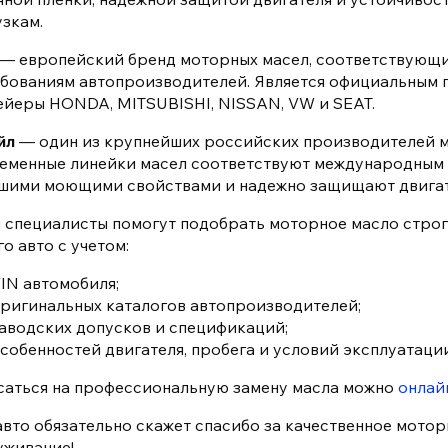
узкам.
— европейский бренд моторных масел, соответствующ
ебованиям автопроизводителей. Является официальным 
ейеры HONDA, MITSUBISHI, NISSAN, VW и SEAT.
йл
— один из крупнейших российских производителей м
еменные линейки масел соответствуют международным 
шими моющими свойствами и надежно защищают двигат
 специалисты помогут подобрать моторное масло стро
о авто с учетом:
IN автомобиля;
ригинальных каталогов автопроизводителей;
аводских допусков и спецификаций;
собенностей двигателя, пробега и условий эксплуатации
саться на профессиональную замену масла можно
онлай
авто обязательно скажет спасибо за качественное мото
уживание!