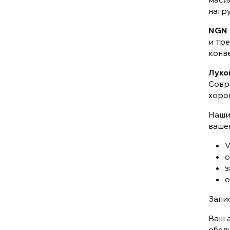
нагр
NGN
и тр
конв
Луко
Совр
хоро
Наши
вашег
V
о
з
о
Запи
Ваш 
обсл