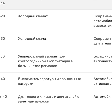
сла
-20
Холодный климат
Современн
автомобил
высокотех
-30
Холодный климат
Современн
двигатели
-30
Универсальный вариант для
Большинст
круглогодичной эксплуатации в
включая т
большинстве регионов
-40
Высокие температуры и повышенные
Автомобил
нагрузки
активная э
W-40
Для теплого климата и двигателей с
Автомобил
заметным износом