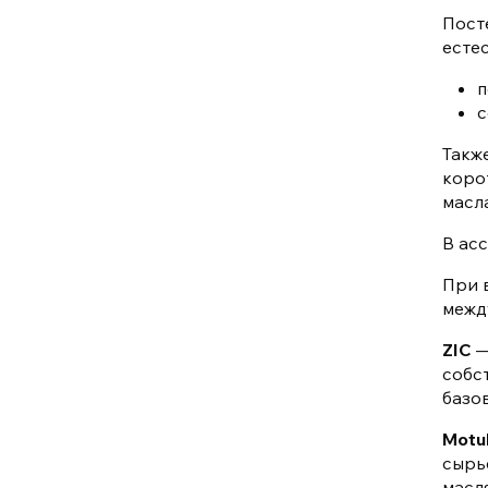
Пост
есте
п
с
Такж
коро
масла
В ас
При 
межд
ZIC
—
собс
базов
Motu
сырь
масл