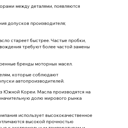
зорами между деталями, появляются
ния допусков производителя;
асло стареет быстрее. Частые пробки,
 вождения требуют более частой замены
ренные бренды моторных масел.
елям, которые соблюдают
опуски автопроизводителей.
 Южной Кореи. Масла производятся на
 значительную долю мирового рынка
омпания использует высококачественное
 отличаются высокой прочностью
тью к экстремальным температурам и