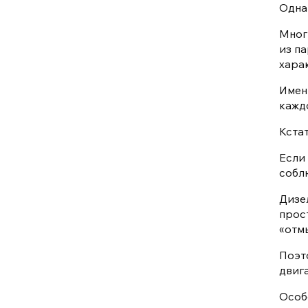
Одна
Мног
из п
хара
Имен
кажд
Кстат
Если
собл
Дизе
прос
«отмы
Поэт
двига
Особ