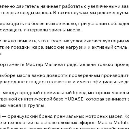
епенно двигатель начинает работать с увеличенными за
ственные следы износа. В таких случаях мы рекомендуем:
ереходить на более вязкое масло, при условии соблюде
окращать интервалы замены масла.
е важно помнить, что в тяжелых условиях эксплуатации м
ткие поездки, жара, высокие нагрузки и активный стиль
.
сортименте Мастер Машина представлены только прове
выборе масла важно доверять проверенным производит
ународные стандарты качества и имеют официальные д
 международный премиальный бренд моторных масел из
твенной синтетической базе YUBASE, которая занимает
ых масел III группы.
l
— французский бренд премиальных моторных масел. К
е и технологии на основе сложных эфиров. Масла Motul
яной пленки, надежной защитой двигателя и устойчивос