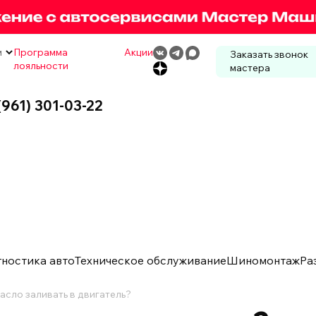
м
Программа
Акции
Заказать звонок
лояльности
мастера
(961) 301-03-22
гностика авто
Техническое обслуживание
Шиномонтаж
Ра
асло заливать в двигатель?