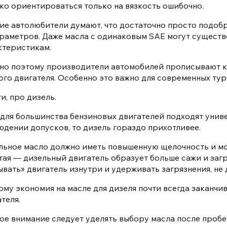
ко ориентироваться только на вязкость ошибочно.
ие автолюбители думают, что достаточно просто подобр
араметров. Даже масла с одинаковым SAE могут существе
ктеристикам.
но поэтому производители автомобилей прописывают к
ого двигателя. Особенно это важно для современных ту
и, про дизель.
 для большинства бензиновых двигателей подходят унив
юдении допусков, то дизель гораздо прихотливее.
льное масло должно иметь повышенную щелочность и м
тая — дизельный двигатель образует больше сажи и заг
вать» двигатель изнутри и удерживать загрязнения, не д
ому экономия на масле для дизеля почти всегда заканчи
теля.
ое внимание следует уделять выбору масла после пробег