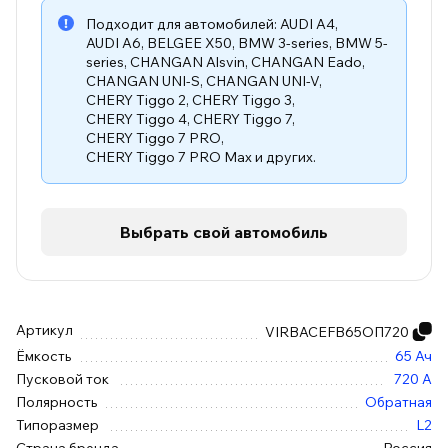
Подходит для автомобилей:
AUDI A4
,
AUDI A6
,
BELGEE X50
,
BMW 3-series
,
BMW 5-
series
,
CHANGAN Alsvin
,
CHANGAN Eado
,
CHANGAN UNI-S
,
CHANGAN UNI-V
,
CHERY Tiggo 2
,
CHERY Tiggo 3
,
CHERY Tiggo 4
,
CHERY Tiggo 7
,
CHERY Tiggo 7 PRO
,
CHERY Tiggo 7 PRO Max
и других.
Выбрать свой автомобиль
Артикул
VIRBACEFB65ОП720
Ёмкость
65 Ач
Пусковой ток
720 А
Полярность
Обратная
Типоразмер
L2