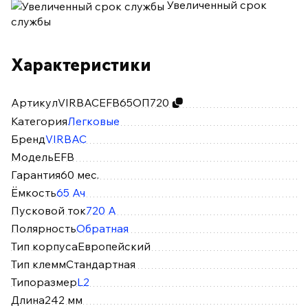
Увеличенный срок
службы
Характеристики
Артикул
VIRBACEFB65ОП720
Категория
Легковые
Бренд
VIRBAC
Модель
EFB
Гарантия
60 мес.
Ёмкость
65 Ач
Пусковой ток
720 А
Полярность
Обратная
Тип корпуса
Европейский
Тип клемм
Стандартная
Типоразмер
L2
Длина
242 мм